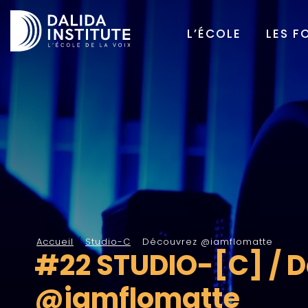
L’ÉCOLE
LES F
Accueil
/
Studio-C
/
Découvrez @iamflomatte
#22 STUDIO-[C] / 
@iamflomatte