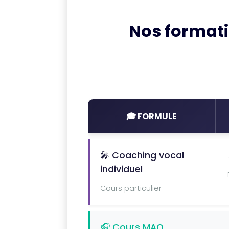
Nos format
🎓 FORMULE
🎤 Coaching vocal
individuel
Cours particulier
🎧 Cours MAO