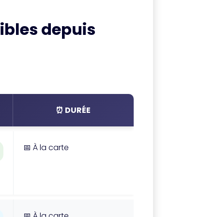
bles depuis
⏰ DURÉE
📅 À la carte
📅 À la carte