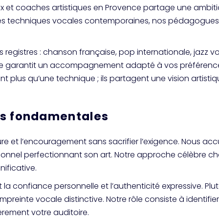
x et coaches artistiques en Provence partage une ambitio
 les techniques vocales contemporaines, nos pédagogues 
registres : chanson française, pop internationale, jazz v
ence garantit un accompagnement adapté à vos préférence
t plus qu’une technique ; ils partagent une vision artistiqu
es fondamentales
rture et l’encouragement sans sacrifier l’exigence. Nous accu
sionnel perfectionnant son art. Notre approche célèbre
ificative.
a confiance personnelle et l’authenticité expressive. Plut
mpreinte vocale distinctive. Notre rôle consiste à identifie
cèrement votre auditoire.