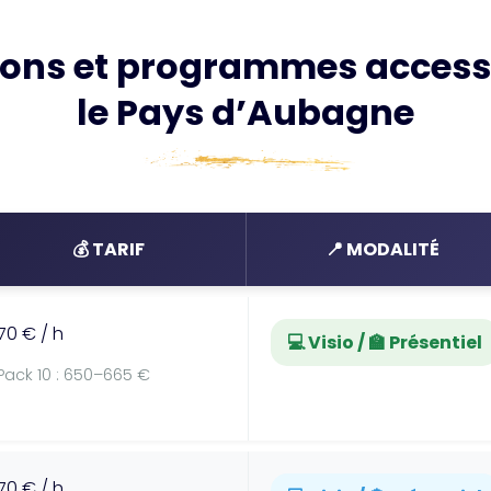
ions et programmes accessi
le Pays d’Aubagne
💰 TARIF
📍 MODALITÉ
70 € / h
💻 Visio / 🏫 Présentiel
Pack 10 : 650–665 €
70 € / h