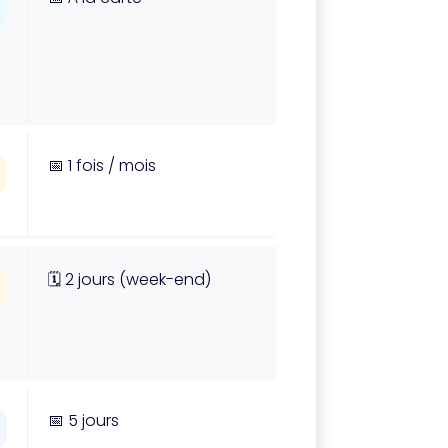
📅 1 fois / mois
🗓️ 2 jours (week-end)
📅 5 jours