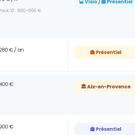
💻 Visio / 🏫 Présentiel
Pack 10 : 650–665 €
280 € / an
🏫 Présentiel
400 €
🏛️ Aix-en-Provence
900 €
🏫 Présentiel