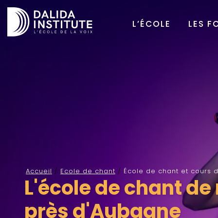
L’ÉCOLE
LES F
Accueil
/
Ecole de chant
/
École de chant et cours
L'école de chant de
près d'Aubagne