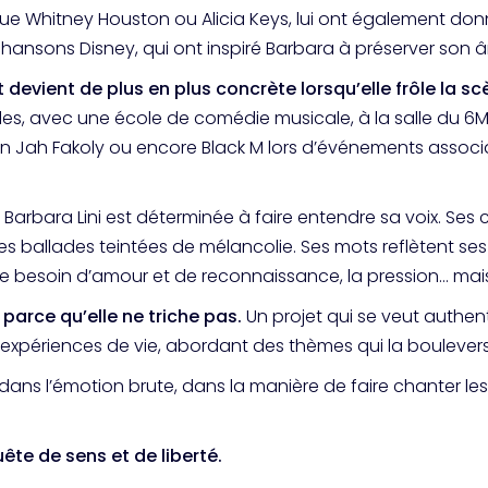
ue Whitney Houston ou Alicia Keys, lui ont également donné l
es chansons Disney, qui ont inspiré Barbara à préserver son 
devient de plus en plus concrète lorsqu’elle frôle la s
lles, avec une école de comédie musicale, à la salle du 
ken Jah Fakoly ou encore Black M lors d’événements associat
que Barbara Lini est déterminée à faire entendre sa voix. 
des ballades teintées de mélancolie. Ses mots reflètent ses
, le besoin d’amour et de reconnaissance, la pression… mais 
 parce qu’elle ne triche pas.
Un projet qui se veut authen
s expériences de vie, abordant des thèmes qui la bouleversen
dans l’émotion brute, dans la manière de faire chanter les 
ête de sens et de liberté.