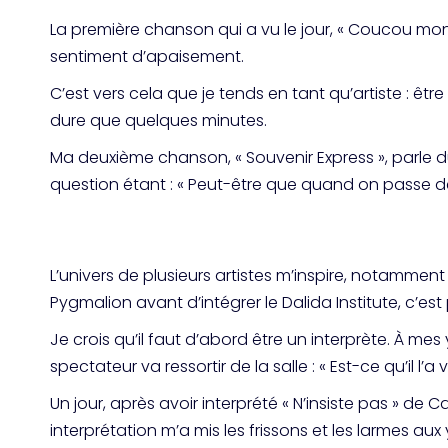
La première chanson qui a vu le jour, « Coucou mon amo
sentiment d’apaisement.
C’est vers cela que je tends en tant qu’artiste : ê
dure que quelques minutes.
Ma deuxième chanson, « Souvenir Express », parle du
question étant : « Peut-être que quand on passe de
L’univers de plusieurs artistes m’inspire, notammen
Pygmalion avant d’intégrer le Dalida Institute, c’est
Je crois qu’il faut d’abord être un interprète. À me
spectateur va ressortir de la salle : « Est-ce qu’il l’a
Un jour, après avoir interprété « N’insiste pas » de 
interprétation m’a mis les frissons et les larmes au