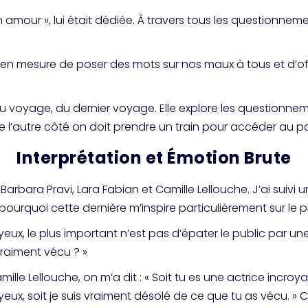
ur », lui était dédiée. À travers tous les questionnements su
tre en mesure de poser des mots sur nos maux à tous et d’o
 voyage, du dernier voyage. Elle explore les questionnement
 l’autre côté on doit prendre un train pour accéder au p
Interprétation et Émotion Brute
t Barbara
Pravi
, Lara Fabian et Camille Lellouche. J’ai sui
 pourquoi cette dernière m’inspire particulièrement sur le pl
s yeux, le plus important n’est pas d’épater le public par 
 vraiment vécu ? »
Camille Lellouche, on m’a dit : « Soit tu es une actrice inc
x yeux, soit je suis vraiment désolé de ce que tu as vécu. 