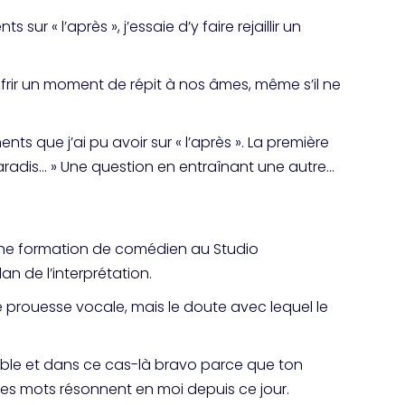
r « l’après », j’essaie d’y faire rejaillir un
ffrir un moment de répit à nos âmes, même s’il ne
s que j’ai pu avoir sur « l’après ». La première
aradis… » Une question en entraînant une autre…
vi une formation de comédien au Studio
an de l’interprétation.
une prouesse vocale, mais le doute avec lequel le
royable et dans ce cas-là bravo parce que ton
» Ces mots résonnent en moi depuis ce jour.