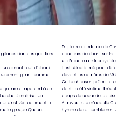
En pleine pandémie de Covid-
 gitanes dans les quartiers
concours de chant sur Inst
« la France a un Incroyable 
me un aimant tout d’abord
Il est sélectionné pour dé
s purement gitans comme
devant les caméras de M6
Cette chanson prône la tol
ière guitare et apprend à en
dont il a été victime. Il r
cherche à maîtriser un
coups de coeur de la saiso
car c’est véritablement le
À travers « Je m’appelle C
omme le groupe Queen,
hymne de rassemblement, 