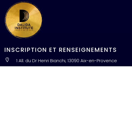
INSCRIPTION ET RENSEIGNEMENTS
1 All. du Dr Henri Bianchi, 13090 Aix-en-Provence
contact@dalidainstitute.com
0778334908
FAQ
Série documentaire