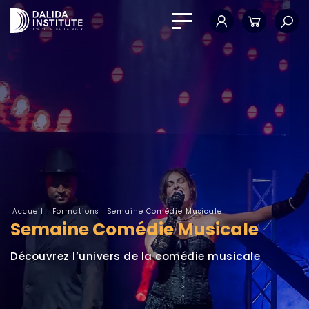
Mon compte
Panier
Accueil
/
Formations
/
Semaine Comédie Musicale
Semaine Comédie Musicale
Découvrez l’univers de la comédie musicale