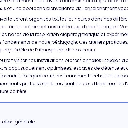
vrirez comment nous avons construit notre réputation d’
nnus et une approche bienveillante de l’enseignement voca
ouverte seront organisés toutes les heures dans nos différ
menter concrètement nos méthodes d’enseignement. Vous
les bases de la respiration diaphragmatique et expérime
es fondements de notre pédagogie. Ces ateliers pratique
perçu fidèle de l’atmosphère de nos cours.
rrez visiter nos installations professionnelles : studios 
cours acoustiquement optimisées, espaces de détente et d
rendre pourquoi notre environnement technique de poin
ipements professionnels recréent les conditions réelles 
ure carrière.
ntation générale