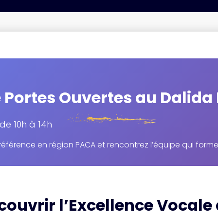
Portes Ouvertes au Dalida 
de 10h à 14h
référence en région PACA et rencontrez l’équipe qui forme
ouvrir l’Excellence Vocale