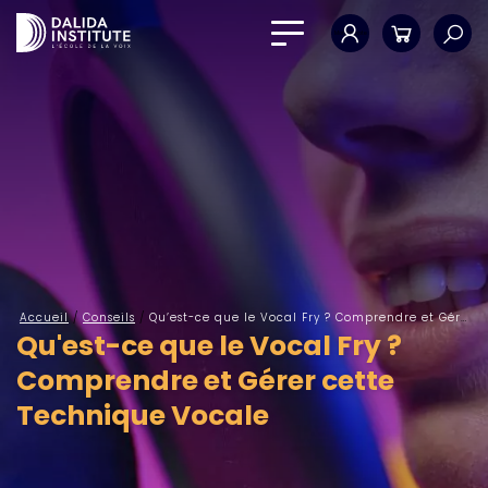
Mon compte
Panier
Accueil
/
Conseils
/
Qu’est-ce que le Vocal Fry ? Comprendre et Gérer cette Technique Vocale
Qu'est-ce que le Vocal Fry ?
Comprendre et Gérer cette
Technique Vocale