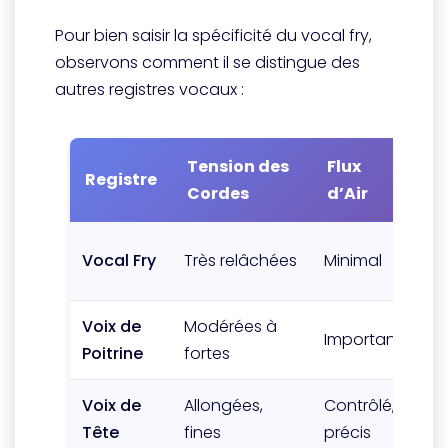
Pour bien saisir la spécificité du vocal fry,
observons comment il se distingue des
autres registres vocaux :
Tension des
Flux
T
Registre
Cordes
d’Air
Vi
Irr
Vocal Fry
Très relâchées
Minimal
in
Voix de
Modérées à
Ré
Important
Poitrine
fortes
am
Voix de
Allongées,
Contrôlé,
Ré
Tête
fines
précis
ra