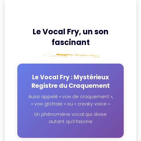
Le Vocal Fry, un son
fascinant
Le Vocal Fry : Mystérieux
Registre du Craquement
Aussi appelé « voix de craquement »,
« voix glottale » ou « creaky voice »
Un phénomène vocal qui divise
autant qu’il fascine