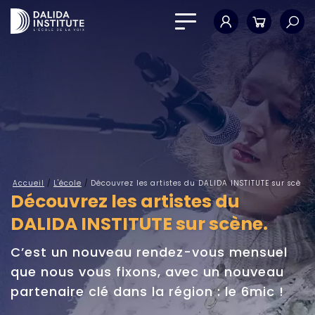
Mon compte
Panier
Accueil
/
L'école
/
Découvrez les artistes du DALIDA INSTITUTE sur scène.
Découvrez les artistes du
DALIDA INSTITUTE sur scène.
C’est un nouveau rendez-vous mensuel
que nous vous fixons, avec un nouveau
partenaire clé dans la région : le 6mic !