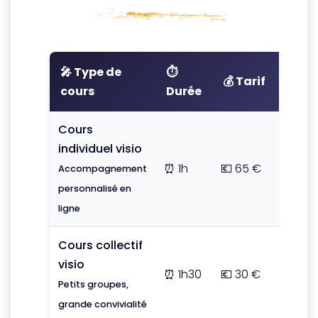
🎤 Type de
⏱️
✨
💰 Tarif
cours
Durée
Opti
Cours
💎 Pa
individuel visio
cours
590 
⏰ 1h
💶 65 €
Accompagnement
Écono
personnalisé en
de 60 
ligne
Cours collectif
📅 For
visio
trimes
⏰ 1h30
💶 30 €
Petits groupes,
Tarif
grande convivialité
préfér