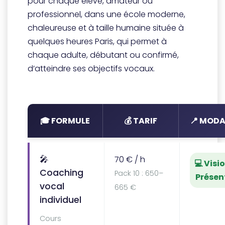
pour chaque élève, amateur ou
professionnel, dans une école moderne,
chaleureuse et à taille humaine située à
quelques heures Paris, qui permet à
chaque adulte, débutant ou confirmé,
d’atteindre ses objectifs vocaux.
🎓 FORMULE
💰 TARIF
📍 MODA
🎤
70 € / h
💻 Visio
Coaching
Pack 10 : 650–
Présen
vocal
665 €
individuel
Cours