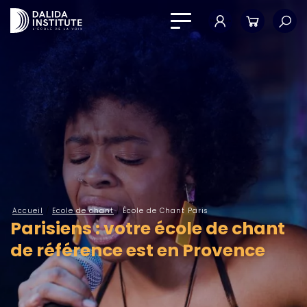
Mon compte
Panier
Accueil
/
Ecole de chant
/
École de Chant Paris
Parisiens : votre école de chant
de référence est en Provence