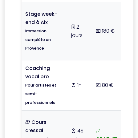
👥
Stage week-
Rédu
end à Aix
duo 
🗓️ 2
💶 180 €
Immersion
-15%
jours
complète en
Venez
Provence
deux !
Coaching
📞 Sur
vocal pro
rend
vous
⏰ 1h
💶 80 €
Pour artistes et
Flexibil
semi-
maxim
professionnels
💻 En 
🎁 Cours
ou 🏫
d’essai
⏰ 45
🎉
plac