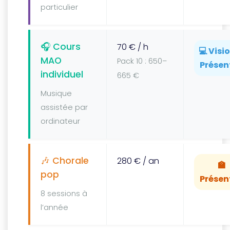
particulier
🎧 Cours
70 € / h
💻 Visio
MAO
Pack 10 : 650–
Présen
individuel
665 €
Musique
assistée par
ordinateur
🎶 Chorale
280 € / an
🏫
pop
Présen
8 sessions à
l’année