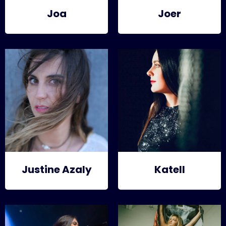
Joa
Joer
Justine Azaly
Katell