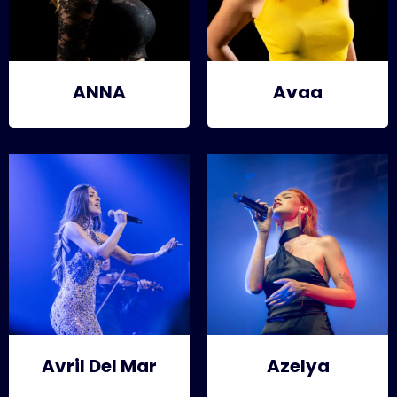
ANNA
Avaa
Avril Del Mar
Azelya