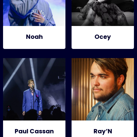
Noah
Ocey
Paul Cassan
Ray’N