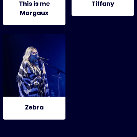
This is me
Tiffany
Margaux
Zebra