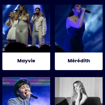
Mayvie
Mérédith