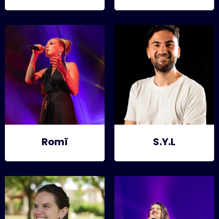
Romï
S.Y.L