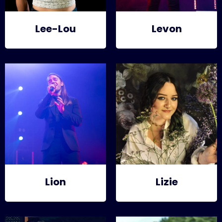
Lee-Lou
Levon
Lion
Lizie